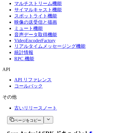
マルチストリーム機能
サイマルキャスト機能
スポットライト機能
映像の送受信と描画
ミュート機能
音声データ取得機能
VideoEncoderFactory
リアルタイムメッセージング機能
統計情報
RPC 機能
API
API リファレンス
コールバック
その他
古いリリースノート
ページをコピー