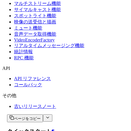
マルチストリーム機能
サイマルキャスト機能
スポットライト機能
映像の送受信と描画
ミュート機能
音声データ取得機能
VideoEncoderFactory
リアルタイムメッセージング機能
統計情報
RPC 機能
API
API リファレンス
コールバック
その他
古いリリースノート
ページをコピー